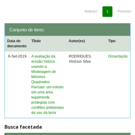
Anterior
1
Próximo
Conjunto de itens:
Data do
Título
Autor(es)
Tipo
documento
6-Set-2019
A avaliação da
RODRIGUES,
Dissertação
erosão hídrica
Vinícius Silva
usando a
Modelagem de
Mínimos
Quadrados
Parciais: um estudo
em uma área
legalmente
protegida com
conflitos ambientais
de uso da terra
Busca facetada