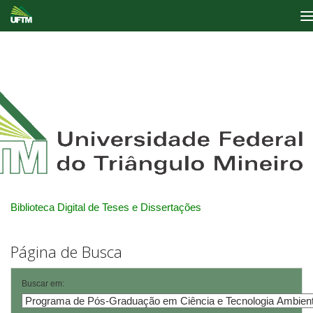
Skip
navigation
Biblioteca Digital de Teses e Dissertações
Página de Busca
Buscar em: