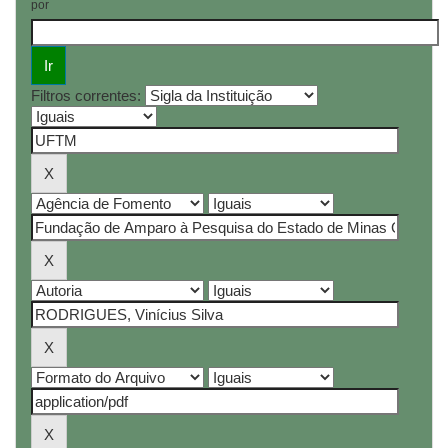
por
Filtros correntes: