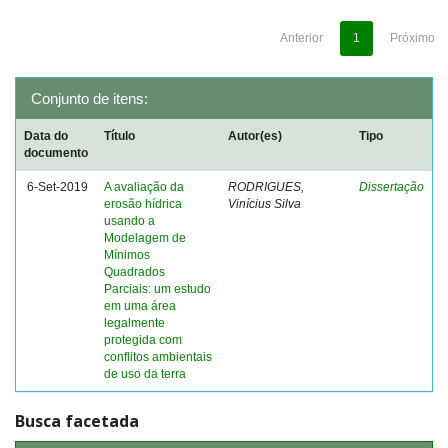
Anterior
1
Próximo
Conjunto de itens:
Data do
Título
Autor(es)
Tipo
documento
6-Set-2019
A avaliação da
RODRIGUES,
Dissertação
erosão hídrica
Vinícius Silva
usando a
Modelagem de
Mínimos
Quadrados
Parciais: um estudo
em uma área
legalmente
protegida com
conflitos ambientais
de uso da terra
Busca facetada