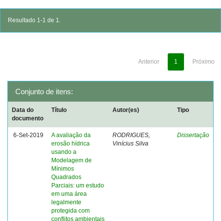
Resultado 1-1 de 1.
Anterior
1
Próximo
Conjunto de itens:
Data do
Título
Autor(es)
Tipo
documento
6-Set-2019
A avaliação da
RODRIGUES,
Dissertação
erosão hídrica
Vinícius Silva
usando a
Modelagem de
Mínimos
Quadrados
Parciais: um estudo
em uma área
legalmente
protegida com
conflitos ambientais