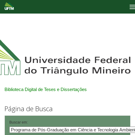
Skip
navigation
Biblioteca Digital de Teses e Dissertações
Página de Busca
Buscar em: