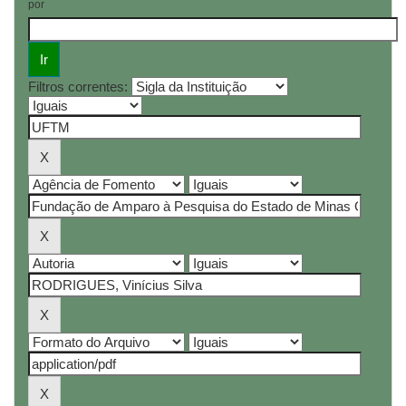
por
Filtros correntes: