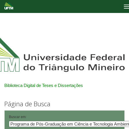
Skip
navigation
Biblioteca Digital de Teses e Dissertações
Página de Busca
Buscar em: