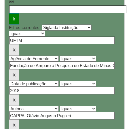
por
Filtros correntes: