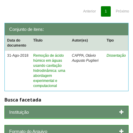
Anterior
1
Próximo
Conjunto de itens:
Data do
Título
Autor(es)
Tipo
documento
31-Ago-2018
Remoção de ácido
CAPPA, Otávio
Dissertação
húmico em águas
Augusto Puglieri
usando cavitação
hidrodinâmica: uma
abordagem
experimental e
computacional
Busca facetada
Instituição
Formato do Arquivo