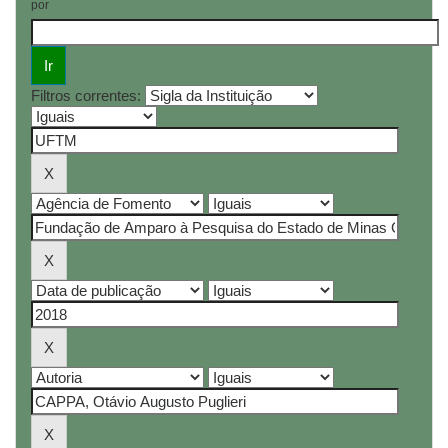
por
Filtros correntes: