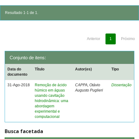
Resultado 1-1 de 1.
Anterior
1
Próximo
Conjunto de itens:
Data do
Título
Autor(es)
Tipo
documento
31-Ago-2018
Remoção de ácido
CAPPA, Otávio
Dissertação
húmico em águas
Augusto Puglieri
usando cavitação
hidrodinâmica: uma
abordagem
experimental e
computacional
Busca facetada