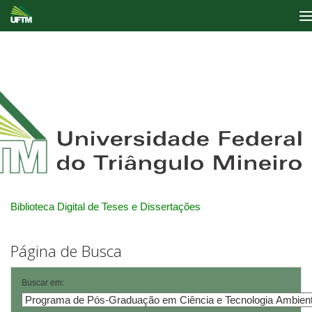
Skip
navigation
Biblioteca Digital de Teses e Dissertações
Página de Busca
Buscar em: