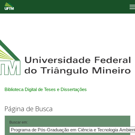
Skip
navigation
Biblioteca Digital de Teses e Dissertações
Página de Busca
Buscar em: