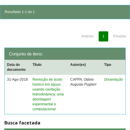
Resultado 1-1 de 1.
Anterior
1
Próximo
Conjunto de itens:
Data do
Título
Autor(es)
Tipo
documento
31-Ago-2018
Remoção de ácido
CAPPA, Otávio
Dissertação
húmico em águas
Augusto Puglieri
usando cavitação
hidrodinâmica: uma
abordagem
experimental e
computacional
Busca facetada