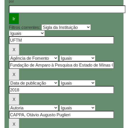
por
Filtros correntes: