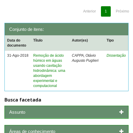
Anterior
1
Próximo
Conjunto de itens:
Data do
Título
Autor(es)
Tipo
documento
31-Ago-2018
Remoção de ácido
CAPPA, Otávio
Dissertação
húmico em águas
Augusto Puglieri
usando cavitação
hidrodinâmica: uma
abordagem
experimental e
computacional
Busca facetada
Assunto
Áreas de conhecimento