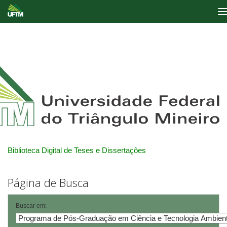
Skip
navigation
Biblioteca Digital de Teses e Dissertações
Página de Busca
Buscar em: