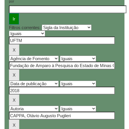
por
Filtros correntes: