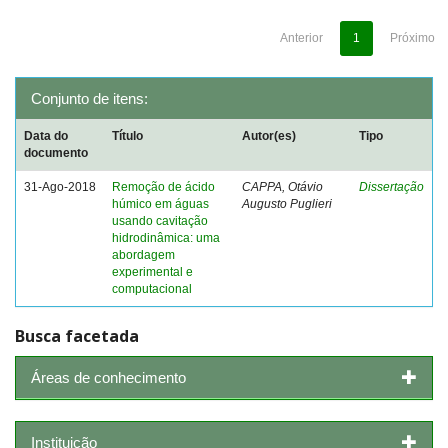
Anterior
1
Próximo
Conjunto de itens:
Data do
Título
Autor(es)
Tipo
documento
31-Ago-2018
Remoção de ácido
CAPPA, Otávio
Dissertação
húmico em águas
Augusto Puglieri
usando cavitação
hidrodinâmica: uma
abordagem
experimental e
computacional
Busca facetada
Áreas de conhecimento
Instituição