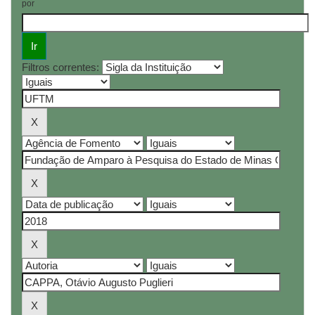
por
Filtros correntes: