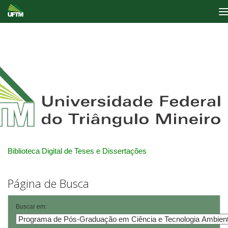
Skip
navigation
Biblioteca Digital de Teses e Dissertações
Página de Busca
Buscar em: