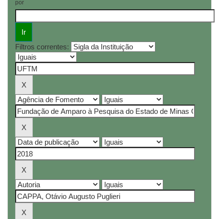
por
Filtros correntes: