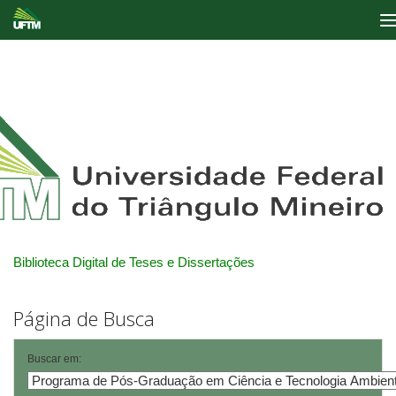
Skip
navigation
Biblioteca Digital de Teses e Dissertações
Página de Busca
Buscar em: