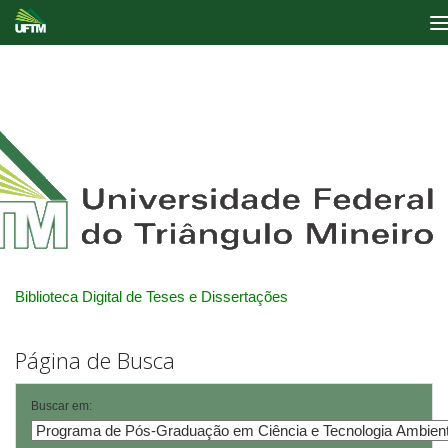
Skip
navigation
Biblioteca Digital de Teses e Dissertações
Página de Busca
Buscar em: