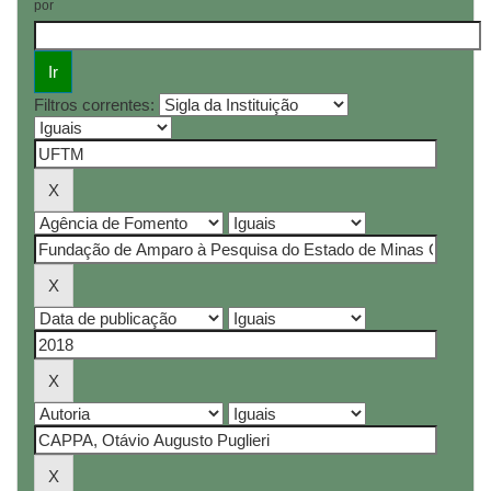
por
Filtros correntes: