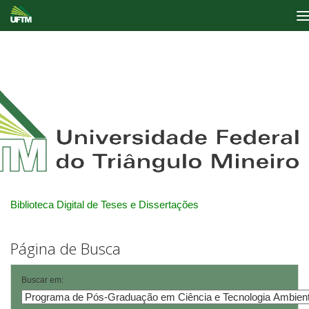
Skip
navigation
Biblioteca Digital de Teses e Dissertações
Página de Busca
Buscar em: