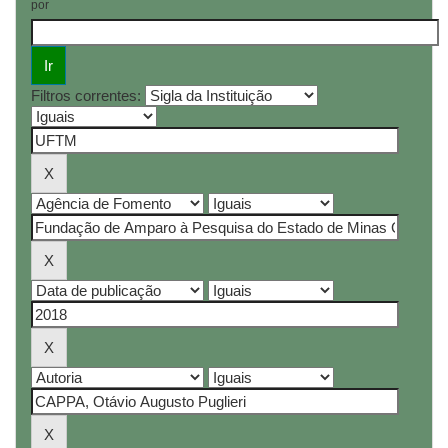
por
Filtros correntes: