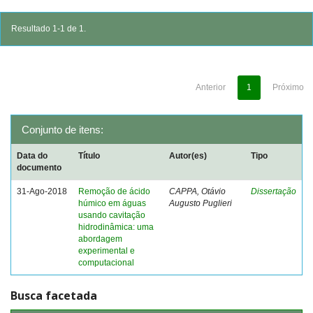
Resultado 1-1 de 1.
Anterior
1
Próximo
Conjunto de itens:
Data do
Título
Autor(es)
Tipo
documento
31-Ago-2018
Remoção de ácido
CAPPA, Otávio
Dissertação
húmico em águas
Augusto Puglieri
usando cavitação
hidrodinâmica: uma
abordagem
experimental e
computacional
Busca facetada