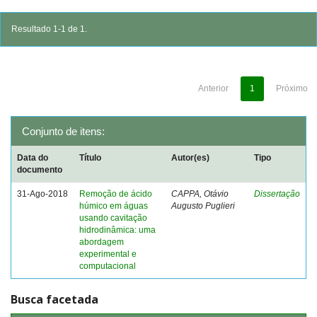
Resultado 1-1 de 1.
Anterior
1
Próximo
Conjunto de itens:
Data do
Título
Autor(es)
Tipo
documento
31-Ago-2018
Remoção de ácido
CAPPA, Otávio
Dissertação
húmico em águas
Augusto Puglieri
usando cavitação
hidrodinâmica: uma
abordagem
experimental e
computacional
Busca facetada