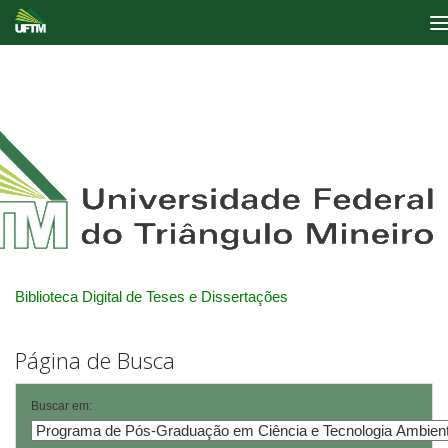
Skip
navigation
Biblioteca Digital de Teses e Dissertações
Página de Busca
Buscar em: