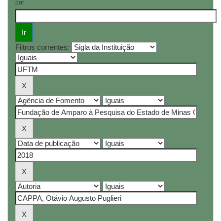
por
Filtros correntes: