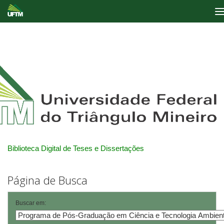
Skip
navigation
Biblioteca Digital de Teses e Dissertações
Página de Busca
Buscar em: