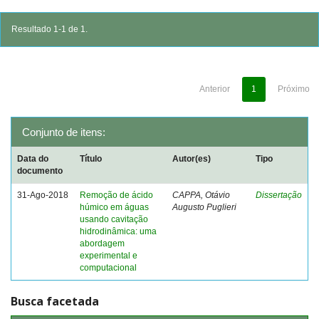
Resultado 1-1 de 1.
Anterior
1
Próximo
Conjunto de itens:
Data do
Título
Autor(es)
Tipo
documento
31-Ago-2018
Remoção de ácido
CAPPA, Otávio
Dissertação
húmico em águas
Augusto Puglieri
usando cavitação
hidrodinâmica: uma
abordagem
experimental e
computacional
Busca facetada