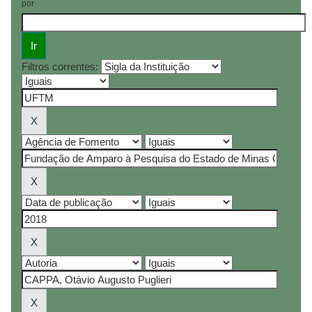
por
Filtros correntes: