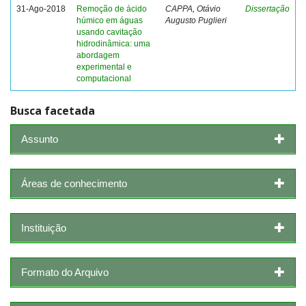
31-Ago-2018
Remoção de ácido
CAPPA, Otávio
Dissertação
húmico em águas
Augusto Puglieri
usando cavitação
hidrodinâmica: uma
abordagem
experimental e
computacional
Busca facetada
Assunto
Áreas de conhecimento
Instituição
Formato do Arquivo