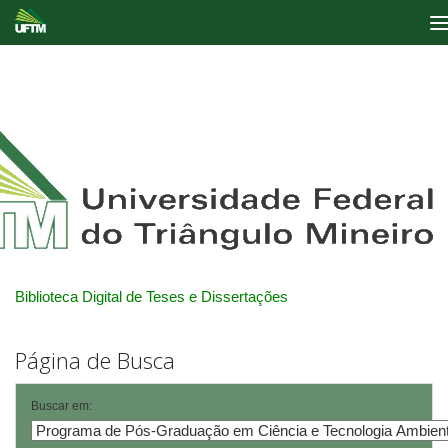
Skip
navigation
Biblioteca Digital de Teses e Dissertações
Página de Busca
Buscar em: