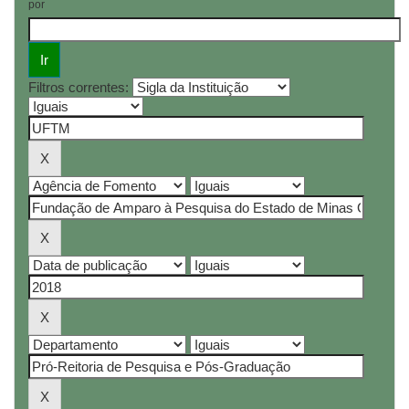
por
Filtros correntes: