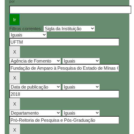
por
Filtros correntes: