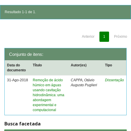
Resultado 1-1 de 1.
Anterior
1
Próximo
Conjunto de itens:
Data do
Título
Autor(es)
Tipo
documento
31-Ago-2018
Remoção de ácido
CAPPA, Otávio
Dissertação
húmico em águas
Augusto Puglieri
usando cavitação
hidrodinâmica: uma
abordagem
experimental e
computacional
Busca facetada