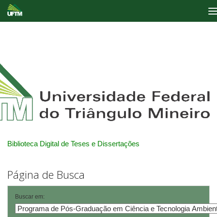
Skip
navigation
Biblioteca Digital de Teses e Dissertações
Página de Busca
Buscar em: