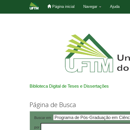
Página inicial
Navegar
Ajuda
Skip
navigation
Biblioteca Digital de Teses e Dissertações
Página de Busca
Buscar em:
por