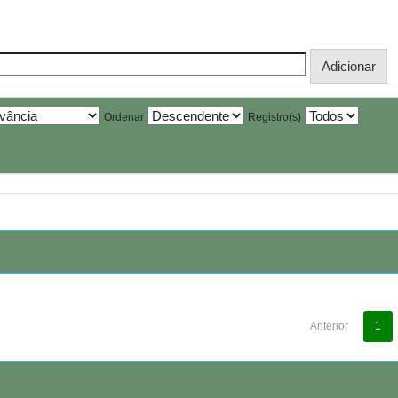
Ordenar
Registro(s)
Anterior
1