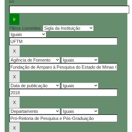
por
Filtros correntes: