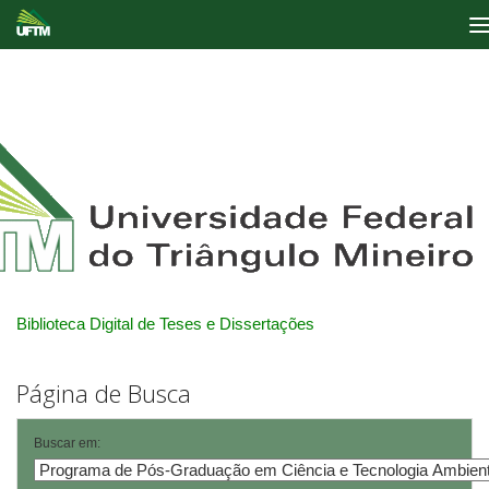
Skip
navigation
Biblioteca Digital de Teses e Dissertações
Página de Busca
Buscar em: