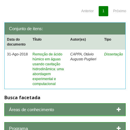
Anterior
1
Próximo
Conjunto de itens:
Data do
Título
Autor(es)
Tipo
documento
31-Ago-2018
Remoção de ácido
CAPPA, Otávio
Dissertação
húmico em águas
Augusto Puglieri
usando cavitação
hidrodinâmica: uma
abordagem
experimental e
computacional
Busca facetada
Áreas de conhecimento
Programa