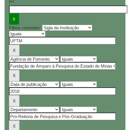
por
Filtros correntes: