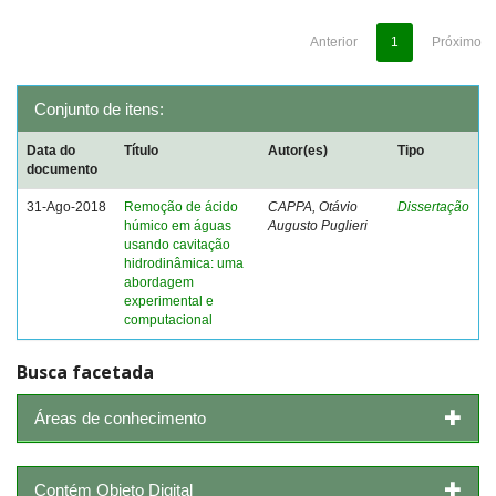
Anterior
1
Próximo
Conjunto de itens:
Data do
Título
Autor(es)
Tipo
documento
31-Ago-2018
Remoção de ácido
CAPPA, Otávio
Dissertação
húmico em águas
Augusto Puglieri
usando cavitação
hidrodinâmica: uma
abordagem
experimental e
computacional
Busca facetada
Áreas de conhecimento
Contém Objeto Digital