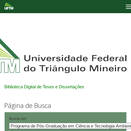
Skip
navigation
Biblioteca Digital de Teses e Dissertações
Página de Busca
Buscar em: