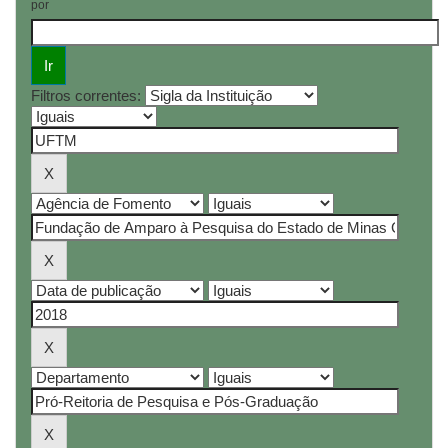
por
Filtros correntes: