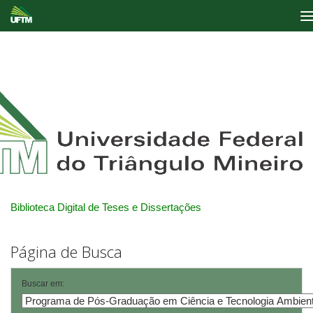
Skip
navigation
Biblioteca Digital de Teses e Dissertações
Página de Busca
Buscar em: