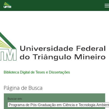
Skip
navigation
Biblioteca Digital de Teses e Dissertações
Página de Busca
Buscar em: