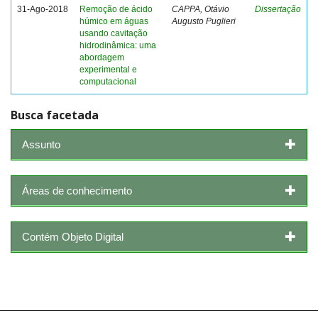
31-Ago-2018
Remoção de ácido
CAPPA, Otávio
Dissertação
húmico em águas
Augusto Puglieri
usando cavitação
hidrodinâmica: uma
abordagem
experimental e
computacional
Busca facetada
Assunto
Áreas de conhecimento
Contém Objeto Digital