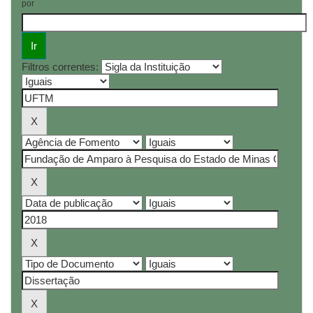
por
Filtros correntes: