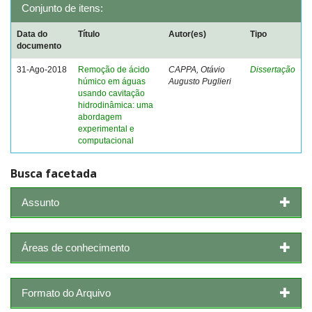
Conjunto de itens:
Data do
Título
Autor(es)
Tipo
documento
31-Ago-2018
Remoção de ácido
CAPPA, Otávio
Dissertação
húmico em águas
Augusto Puglieri
usando cavitação
hidrodinâmica: uma
abordagem
experimental e
computacional
Busca facetada
Assunto
Áreas de conhecimento
Formato do Arquivo