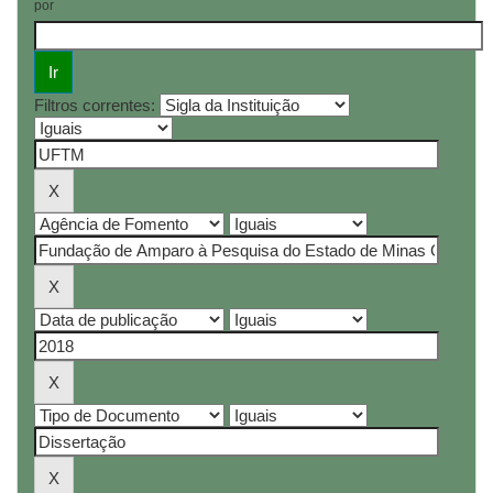
por
Filtros correntes: