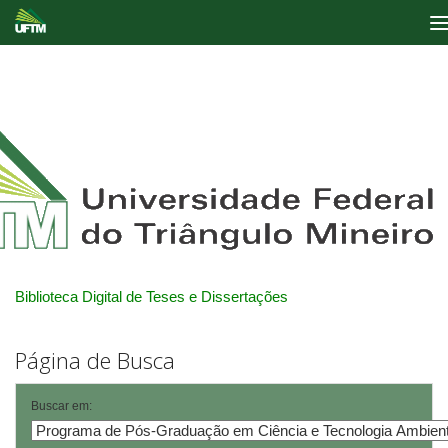
Skip
navigation
Biblioteca Digital de Teses e Dissertações
Página de Busca
Buscar em: