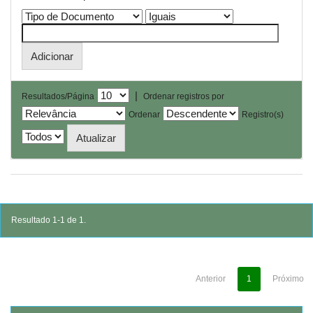
|
Resultados/Página
Ordenar registros por
Ordenar
Registro(s)
Resultado 1-1 de 1.
Anterior
1
Próximo