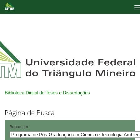
Skip
navigation
Biblioteca Digital de Teses e Dissertações
Página de Busca
Buscar em: