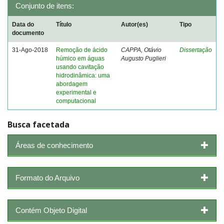
Conjunto de itens:
Data do
Título
Autor(es)
Tipo
documento
31-Ago-2018
Remoção de ácido
CAPPA, Otávio
Dissertação
húmico em águas
Augusto Puglieri
usando cavitação
hidrodinâmica: uma
abordagem
experimental e
computacional
Busca facetada
Áreas de conhecimento
Formato do Arquivo
Contém Objeto Digital