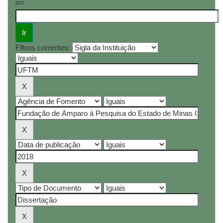
por
Filtros correntes: