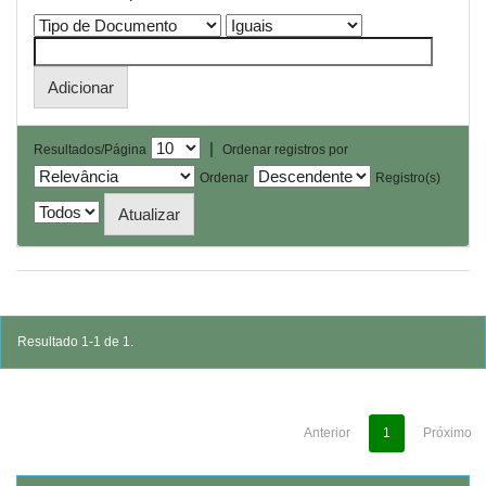
|
Resultados/Página
Ordenar registros por
Ordenar
Registro(s)
Resultado 1-1 de 1.
Anterior
1
Próximo