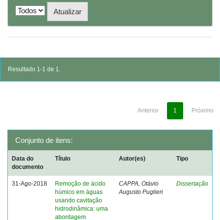
Resultado 1-1 de 1.
Anterior
1
Próximo
Conjunto de itens:
Data do
Título
Autor(es)
Tipo
documento
31-Ago-2018
Remoção de ácido
CAPPA, Otávio
Dissertação
húmico em águas
Augusto Puglieri
usando cavitação
hidrodinâmica: uma
abordagem