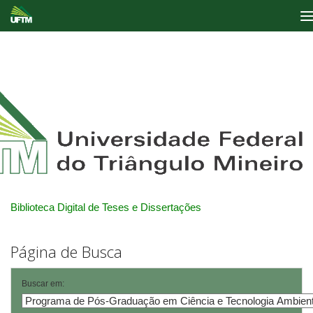
Skip
navigation
Biblioteca Digital de Teses e Dissertações
Página de Busca
Buscar em: