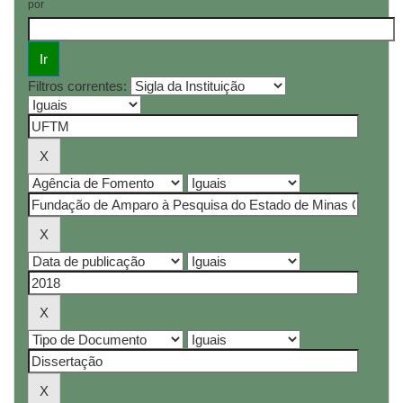
por
Filtros correntes: