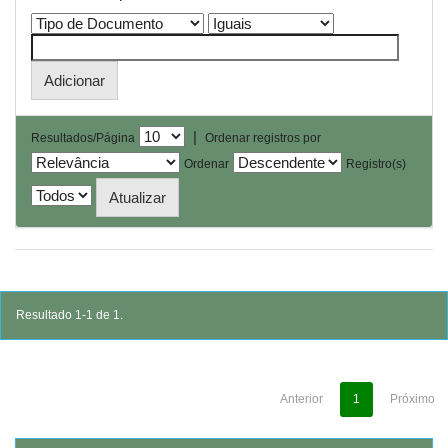
|
Resultados/Página
Ordenar registros por
Ordenar
Registro(s)
Resultado 1-1 de 1.
Anterior
1
Próximo