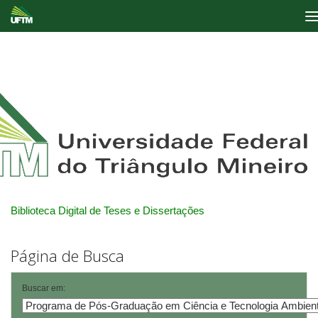
Skip
navigation
Biblioteca Digital de Teses e Dissertações
Página de Busca
Buscar em: