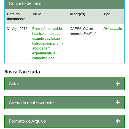
Conjunto de itens:
Data do
Título
Autor(es)
Tipo
documento
31-Ago-2018
Remoção de ácido
CAPPA, Otávio
Dissertação
húmico em águas
Augusto Puglieri
usando cavitação
hidrodinâmica: uma
abordagem
experimental e
computacional
Busca facetada
Autor
Áreas de conhecimento
Formato do Arquivo