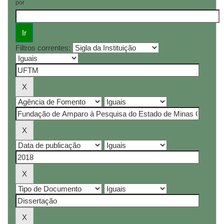
por
Filtros correntes: