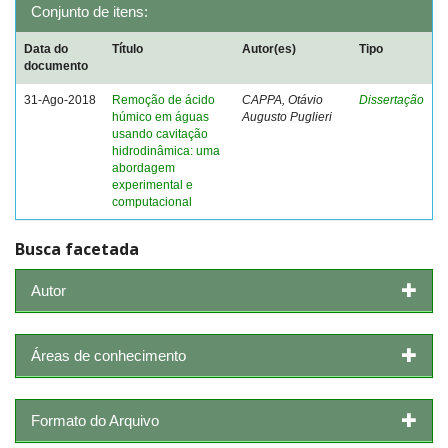
Conjunto de itens:
Data do
Título
Autor(es)
Tipo
documento
31-Ago-2018
Remoção de ácido
CAPPA, Otávio
Dissertação
húmico em águas
Augusto Puglieri
usando cavitação
hidrodinâmica: uma
abordagem
experimental e
computacional
Busca facetada
Autor
Áreas de conhecimento
Formato do Arquivo