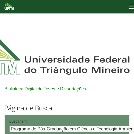
Skip
navigation
Biblioteca Digital de Teses e Dissertações
Página de Busca
Buscar em: