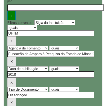
por
Filtros correntes: