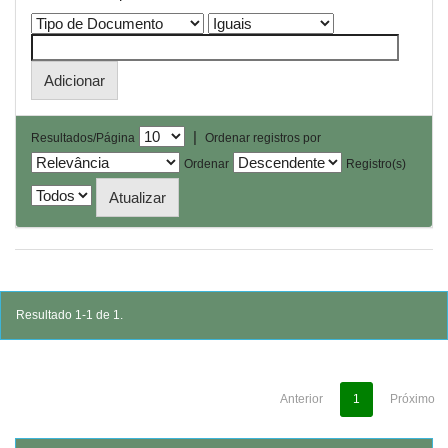
|
Resultados/Página
Ordenar registros por
Ordenar
Registro(s)
Resultado 1-1 de 1.
Anterior
1
Próximo