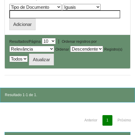
|
Resultados/Página
Ordenar registros por
Ordenar
Registro(s)
Resultado 1-1 de 1.
Anterior
1
Próximo