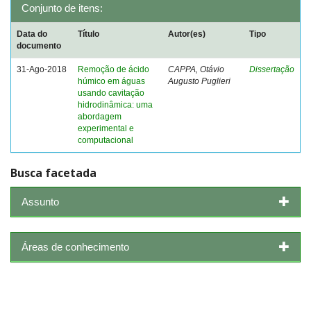
Conjunto de itens:
Data do
Título
Autor(es)
Tipo
documento
31-Ago-2018
Remoção de ácido
CAPPA, Otávio
Dissertação
húmico em águas
Augusto Puglieri
usando cavitação
hidrodinâmica: uma
abordagem
experimental e
computacional
Busca facetada
Assunto
Áreas de conhecimento