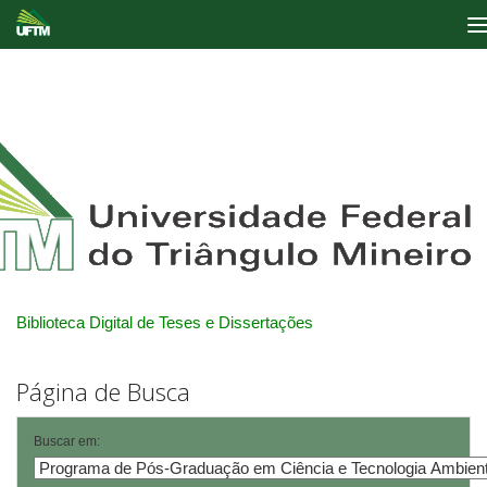
Skip
navigation
Biblioteca Digital de Teses e Dissertações
Página de Busca
Buscar em: