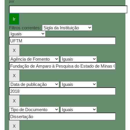
por
Filtros correntes: