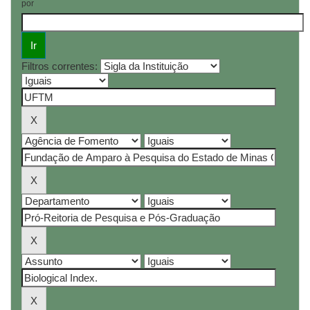
por
Filtros correntes: