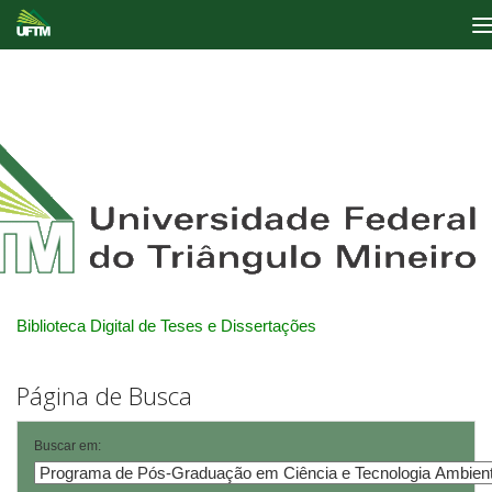
Skip
navigation
Biblioteca Digital de Teses e Dissertações
Página de Busca
Buscar em: