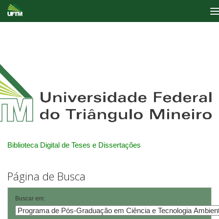
Skip
navigation
Biblioteca Digital de Teses e Dissertações
Página de Busca
Buscar em: