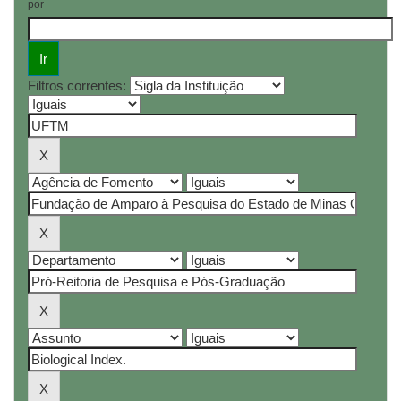
por
Filtros correntes: