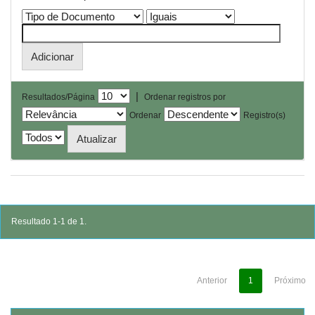
|
Resultados/Página
Ordenar registros por
Ordenar
Registro(s)
Resultado 1-1 de 1.
Anterior
1
Próximo