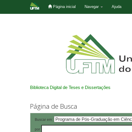
Página inicial
Navegar
Ajuda
Skip
navigation
Biblioteca Digital de Teses e Dissertações
Página de Busca
Buscar em:
por