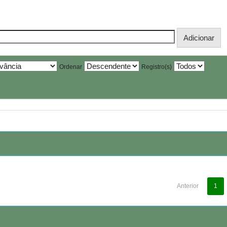
Ordenar
Registro(s)
Anterior
1