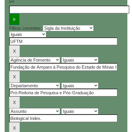
por
Filtros correntes: