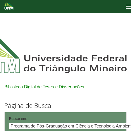
Skip
navigation
Biblioteca Digital de Teses e Dissertações
Página de Busca
Buscar em: