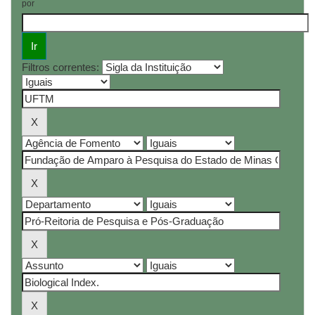
por
Filtros correntes: