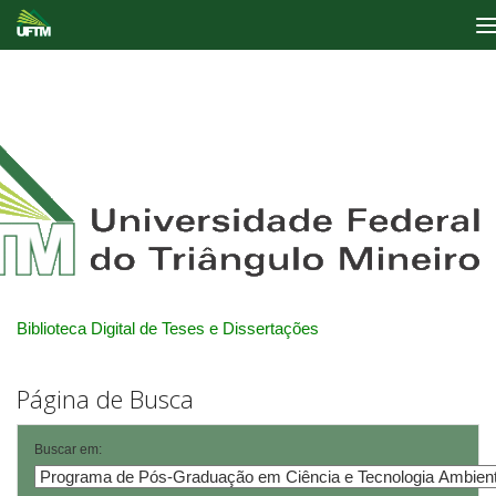
Skip
navigation
Biblioteca Digital de Teses e Dissertações
Página de Busca
Buscar em: