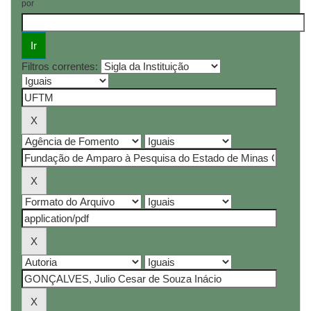
por
Filtros correntes: