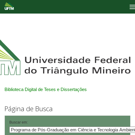
Skip
navigation
Biblioteca Digital de Teses e Dissertações
Página de Busca
Buscar em: