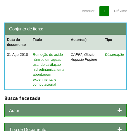
Anterior
1
Próximo
Conjunto de itens:
Data do
Título
Autor(es)
Tipo
documento
31-Ago-2018
Remoção de ácido
CAPPA, Otávio
Dissertação
húmico em águas
Augusto Puglieri
usando cavitação
hidrodinâmica: uma
abordagem
experimental e
computacional
Busca facetada
Autor
Tipo de Documento