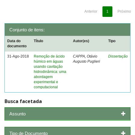
Anterior
1
Próximo
Conjunto de itens:
Data do
Título
Autor(es)
Tipo
documento
31-Ago-2018
Remoção de ácido
CAPPA, Otávio
Dissertação
húmico em águas
Augusto Puglieri
usando cavitação
hidrodinâmica: uma
abordagem
experimental e
computacional
Busca facetada
Assunto
Tipo de Documento