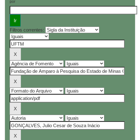
por
Filtros correntes: