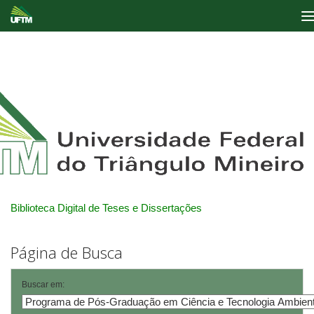
Skip
navigation
Biblioteca Digital de Teses e Dissertações
Página de Busca
Buscar em: