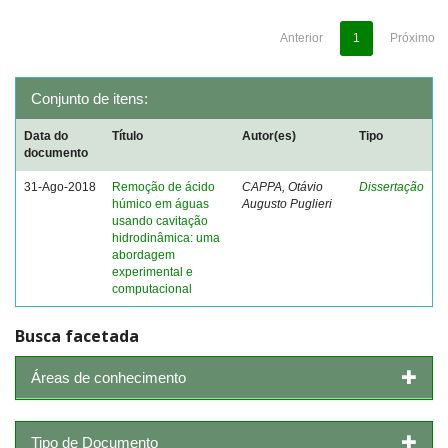
Anterior
1
Próximo
Conjunto de itens:
Data do
Título
Autor(es)
Tipo
documento
31-Ago-2018
Remoção de ácido
CAPPA, Otávio
Dissertação
húmico em águas
Augusto Puglieri
usando cavitação
hidrodinâmica: uma
abordagem
experimental e
computacional
Busca facetada
Áreas de conhecimento
Tipo de Documento