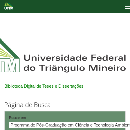
Skip
navigation
Biblioteca Digital de Teses e Dissertações
Página de Busca
Buscar em: