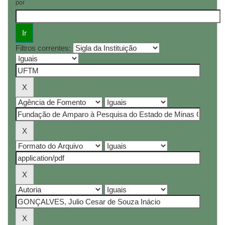
por
Filtros correntes: