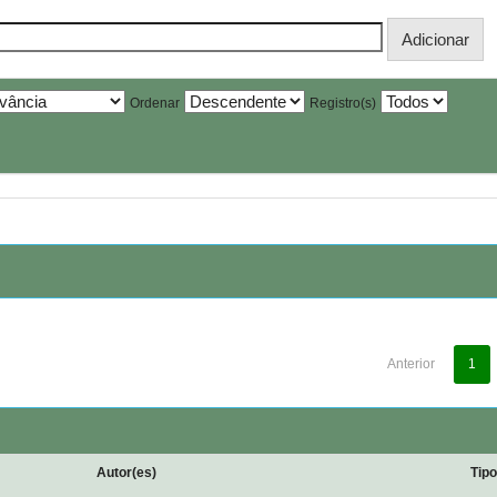
Ordenar
Registro(s)
Anterior
1
Autor(es)
Tip