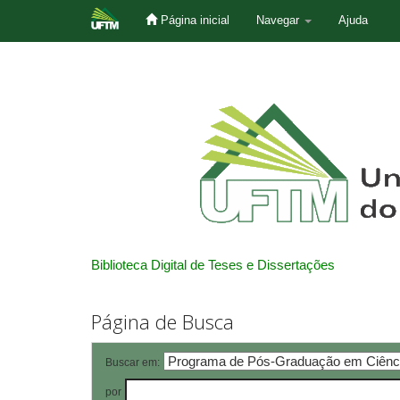
Página inicial
Navegar
Ajuda
Skip
navigation
Biblioteca Digital de Teses e Dissertações
Página de Busca
Buscar em:
por