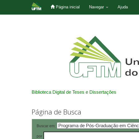
Página inicial
Navegar
Ajuda
Skip
navigation
Biblioteca Digital de Teses e Dissertações
Página de Busca
Buscar em:
por