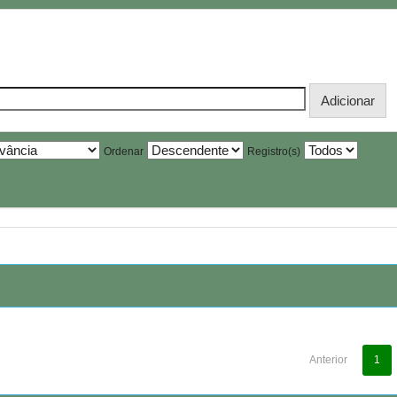
Ordenar
Registro(s)
Anterior
1