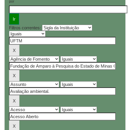
por
Filtros correntes: