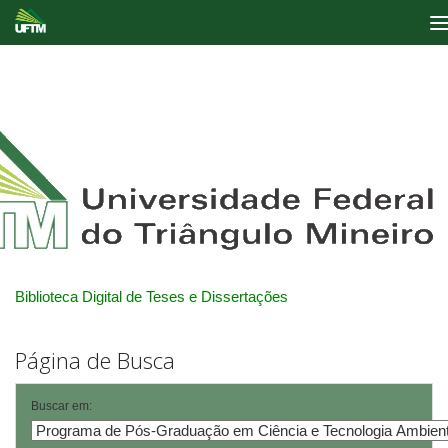
Skip
navigation
Biblioteca Digital de Teses e Dissertações
Página de Busca
Buscar em: