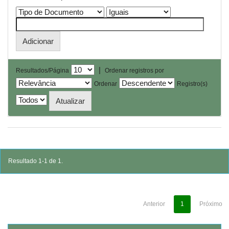
|
Resultados/Página
Ordenar registros por
Ordenar
Registro(s)
Resultado 1-1 de 1.
Anterior
1
Próximo