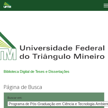
Skip
navigation
Biblioteca Digital de Teses e Dissertações
Página de Busca
Buscar em: