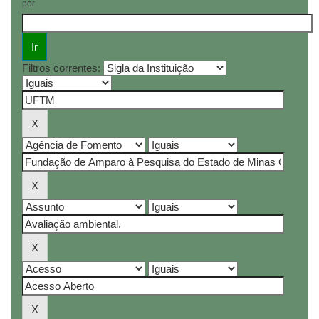
por
Filtros correntes: