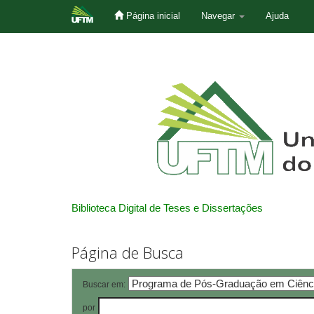
Página inicial
Navegar
Ajuda
Skip
navigation
Biblioteca Digital de Teses e Dissertações
Página de Busca
Buscar em:
por