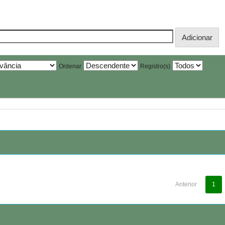
Ordenar
Registro(s)
Anterior
1