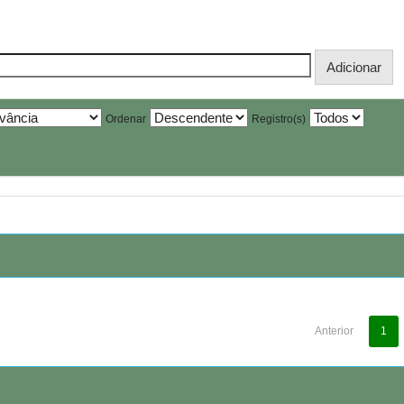
Ordenar
Registro(s)
Anterior
1