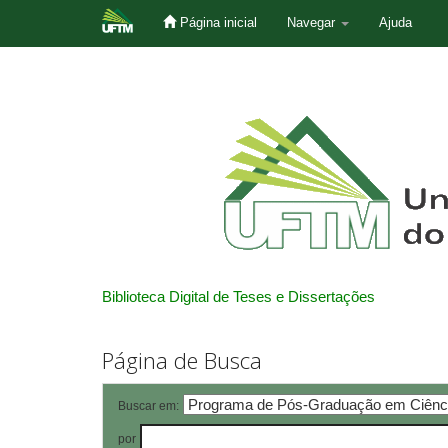
Página inicial
Navegar
Ajuda
Skip
navigation
Biblioteca Digital de Teses e Dissertações
Página de Busca
Buscar em:
por