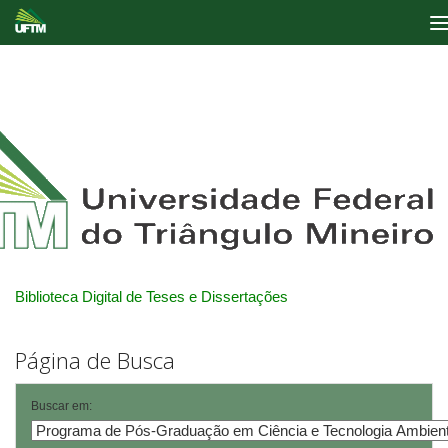
Skip
navigation
Biblioteca Digital de Teses e Dissertações
Página de Busca
Buscar em: