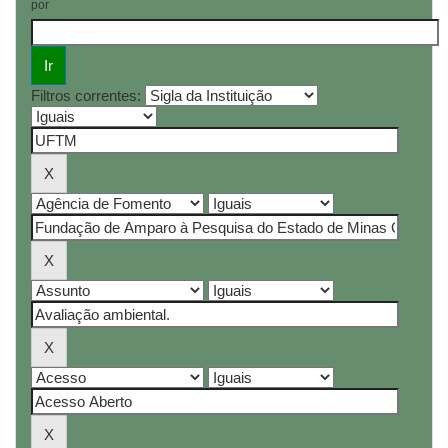
por
Filtros correntes: