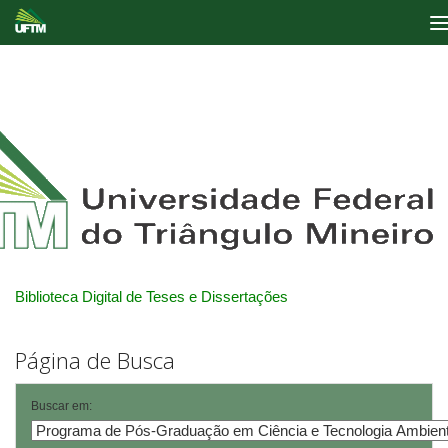
Skip
navigation
Biblioteca Digital de Teses e Dissertações
Página de Busca
Buscar em: