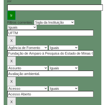
por
Filtros correntes: