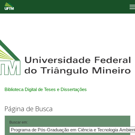
Skip
navigation
Biblioteca Digital de Teses e Dissertações
Página de Busca
Buscar em: