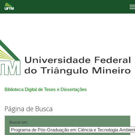
Skip
navigation
Biblioteca Digital de Teses e Dissertações
Página de Busca
Buscar em: