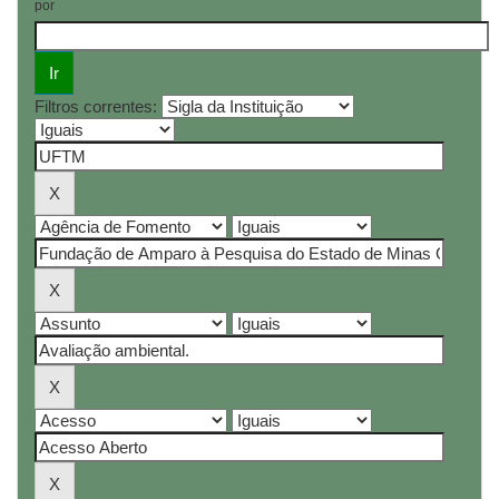
por
Filtros correntes: