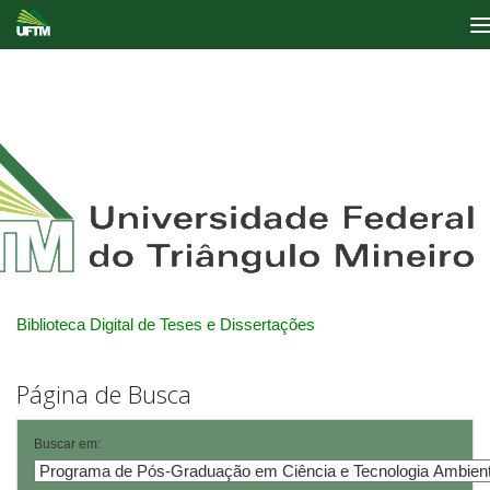
Skip
navigation
Biblioteca Digital de Teses e Dissertações
Página de Busca
Buscar em: