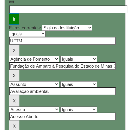
por
Filtros correntes: