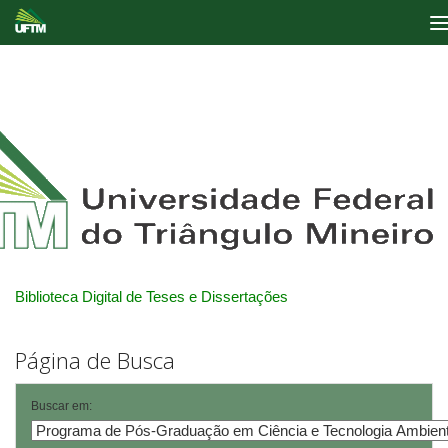
Skip
navigation
Biblioteca Digital de Teses e Dissertações
Página de Busca
Buscar em: