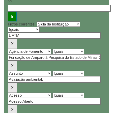
por
Filtros correntes: