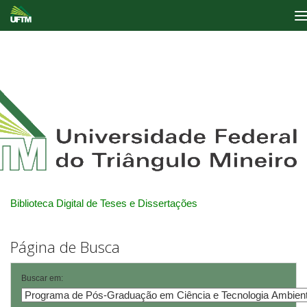
Skip
navigation
Biblioteca Digital de Teses e Dissertações
Página de Busca
Buscar em: