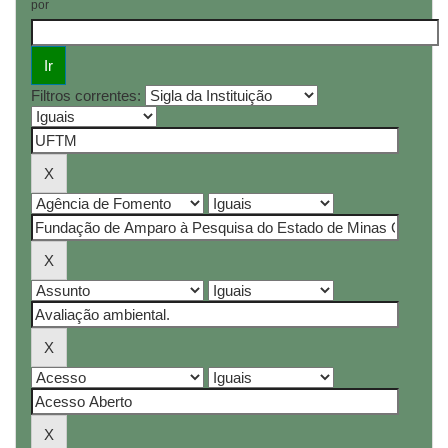
por
Filtros correntes: