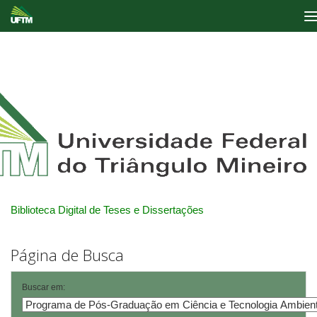
Skip
navigation
Biblioteca Digital de Teses e Dissertações
Página de Busca
Buscar em: