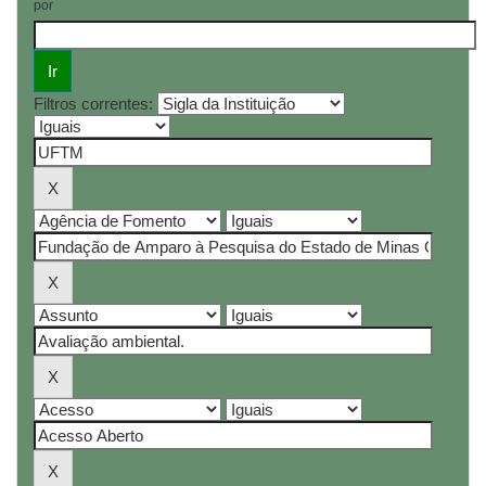
por
Filtros correntes: