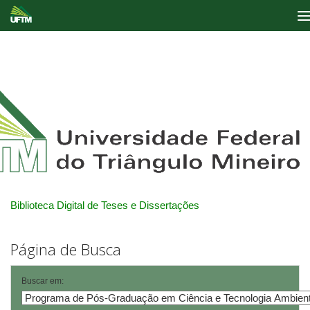
Skip
navigation
Biblioteca Digital de Teses e Dissertações
Página de Busca
Buscar em: