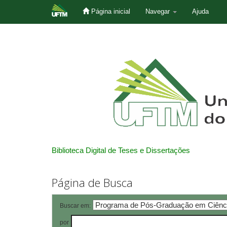
Página inicial
Navegar
Ajuda
Skip
navigation
Biblioteca Digital de Teses e Dissertações
Página de Busca
Buscar em:
por