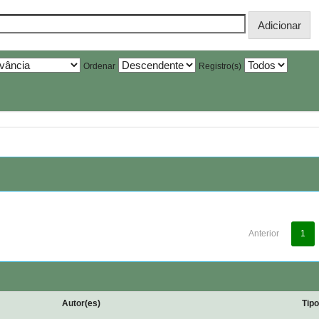
Ordenar
Registro(s)
Anterior
1
Autor(es)
Tip